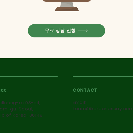
무료 상담 신청
CONTACT
SS
Email:
olleung-ro 93-gil,
team@koreanessay.co
am-gu, Seoul,
ic of Korea, 06148