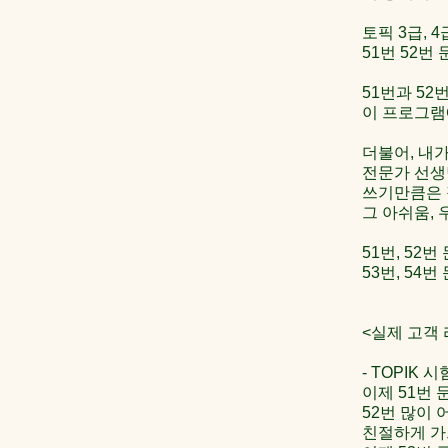
토픽 3급, 
51번 52번
51번과 52
이 프로그램
더불어, 내가
전문가 선생
쓰기만큼은 
그 아쉬움,
51번, 52
53번, 54
<실제 고객 
- TOPIK 시
이제 51번 
52번 많이 
친절하게 가